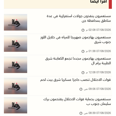
اقرأ أيضا
07/آب/2026 09:06 ص
مستعمرون بحماية قوات الاحتلال يقتحمون برك سلي ...
مستعمرون ينفذون جولات استفزازية في عدة
مناطق بمحافظة جن
07/آب/2026 08:39 ص
07/08/2026 02:08 م
الاحتلال يقتحم بلدة طمون جنوب طوباس
مستعمرون يهاجمون صهريجا للمياه في خلايل اللوز
07/آب/2026 08:24 ص
جنوب شرق
محافظة القدس: انسحاب قوات الاحتلال من مخيم قل ...
07/08/2026 01:38 م
07/آب/2026 08:23 ص
مستعمرون يهاجمون مجددا تجمع الكعابنة شرق
الطيبة برام ال
الطقس: أجواء صافية صيفية والحرارة حول معدلها ...
07/آب/2026 08:15 ص
07/08/2026 12:08 م
قوات الاحتلال تنصب حاجزا عسكريا شرق بيت لحم
تواصل انتهاكات الاحتلال والمستعمرين: اعتقالات ...
06/آب/2026 11:53 م
07/08/2026 09:06 ص
الاحتلال يخطر باقتلاع أشجار من 310 دونمات وال ...
مستعمرون بحماية قوات الاحتلال يقتحمون برك
سليمان جنوب ب
06/آب/2026 11:14 م
قوات الاحتلال تقتحم يعبد جنوب غرب جنين
07/08/2026 08:39 ص