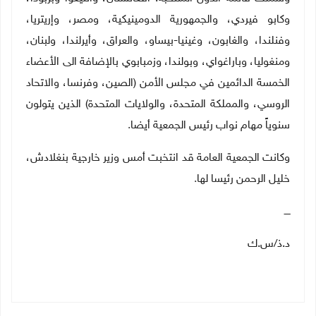
وكابو فيردي، والجمهورية الدومينيكية، ومصر، وإريتريا،
وفنلندا، والغابون، وغينيا-بيساو، والعراق، وأيرلندا، ولبنان،
ومنغوليا، وباراغواي، وبولندا، وزمبابوي بالإضافة الى الأعضاء
الخمسة الدائمين في مجلس الأمن (الصين، وفرنسا، والاتحاد
الروسي، والمملكة المتحدة، والولايات المتحدة) الذين يتولون
سنوياً مهام نواب رئيس الجمعية أيضا
.
وكانت الجمعية العامة قد انتخبت أمس وزير خارجية بنغلادش،
خليل الرحمن رئيسا لها
.
ــــ
د.ذ/س.ك