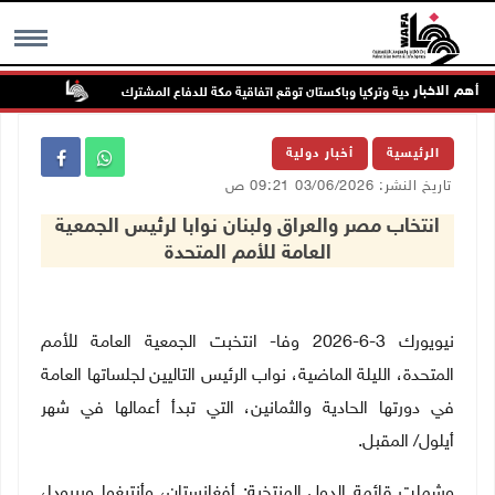
أهم الاخبار
السعودية وتركيا وباكستان توقع اتفاقية مكة للدفاع المشترك
الطقس: أج
MENU
الرئيسية
أخبار دولية
تاريخ النشر: 03/06/2026 09:21 ص
انتخاب مصر والعراق ولبنان نوابا لرئيس الجمعية
العامة للأمم المتحدة
نيويورك 3-6-2026 وفا- انتخبت الجمعية العامة للأمم
المتحدة، الليلة الماضية، نواب الرئيس التاليين لجلساتها العامة
في دورتها الحادية والثمانين، التي تبدأ أعمالها في شهر
أيلول/
المقبل.
وشملت قائمة الدول المنتخبة: أفغانستان، وأنتيغوا وبربودا،