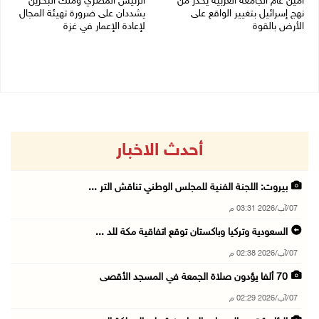
أمين عام الجامعة العربية يحذر من
الرئيس المصري وملك البحرين
نهج إسرائيل بتغيير الواقع على
يشددان على ضرورة تهيئة المجال
الأرض بالقوة
لإعادة الإعمار في غزة
07/08/2026 01:41 م
06/08/2026 07:57 م
أحدث الاخبار
بيروت: اللجنة الفنية للمجلس الوطني تناقش التر ...
07/آب/2026 03:31 م
السعودية وتركيا وباكستان توقع اتفاقية مكة للد ...
07/آب/2026 02:38 م
70 ألفا يؤدون صلاة الجمعة في المسجد الأقصى
07/آب/2026 02:29 م