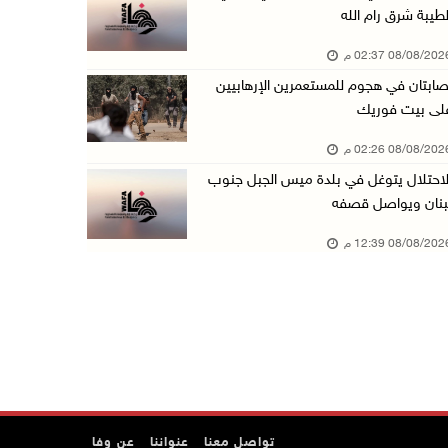
لطيبة شرق رام الله
الاحتلال يتوغل في بلدة ميس الجبل جنوب لبنان و ...
08/08/20 02:37 م
08/آب/2026 12:39 م
صابتان في هجوم للمستعمرين الإرهابيين
سلطة المياه تطلق مشروعا وطنيا يقود التحول نحو ...
لى بيت فوريك
08/آب/2026 12:30 م
08/08/20 02:26 م
الإعصار "دولفين" يضرب أوكيناوا باليابان والصي ...
لاحتلال يتوغل في بلدة ميس الجبل جنوب
08/آب/2026 12:08 م
بنان ويواصل قصفه
42 الف مسافر تنقلوا عبر معبر الكرامة الأسبوع ...
08/08/20 12:39 م
08/آب/2026 11:44 ص
الاحتلال يواصل تجريف أراضٍ في سنجل شمال رام ...
08/آب/2026 11:35 ص
منتخبنا الوطني للتايكواندو يستهل مشاركته في ب ...
08/آب/2026 11:06 ص
"فانا": الثقافة البحرينية تـصون الهوية الوطني ...
تواصل معنا
عنواننا
عن وفا