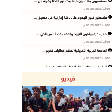
مستعمرون يقتحمون بلدة بيت عور التحتا وقرية جل ...
08/آب/2026 06:39 م
فلسطين تدين الهجوم على ناقلة إماراتية في مضيق ...
08/آب/2026 06:25 م
شعراء غزة يوثقون النزوح والفقد بقصائد من الخي ...
08/آب/2026 06:23 م
الجامعة العربية الأمريكية تختتم فعاليات تخريج ...
08/آب/2026 06:20 م
إصابات بالاختناق خلال اقتحام الاحتلال قرية ال ...
08/آب/2026 05:52 م
فيديو
الحايك: نقود جهودا وطنية لحماية المواقع الأثر ...
08/آب/2026 04:50 م
أطفال مبتورو الأطراف يتحدّون الألم بكرة القدم ...
08/آب/2026 04:42 م
Previous
Next