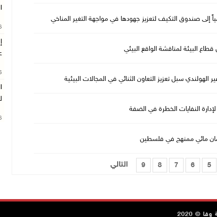
ا
ً إلى صندوق التكيف لتعزيز جهودها في مواجهة التغير المناخي
26
إ
قطاع البيئة لمناقشة الواقع البيئي
ع
26
الهولندي سبل تعزيز التعاون الثنائي في المجالات البيئية
ا
ل
لإدارة النفايات الخطرة في الضفة
26
 حرمان مائي ممنهج في فلسطين
التالي
9
8
7
6
5
ا © 2020