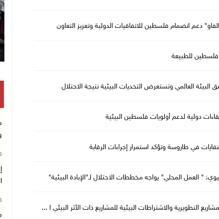
فاو" دعم انضمام فلسطين للاتفاقيات الدولية وتعزيز التعاون
ي فلسطين للطبيعة
البيئة العالمي وتستعرض التحديات البيئية نتيجة الاحتلال
اءات دولية لدعم أولويات فلسطين البيئية
م
و
لنفايات في طاروسة وتؤكد استمرار إجراءات الرقابة
26
إ
يوي: " العمل المحلي" يواجه مخططات الاحتلال لـ"الإبادة البيئية"
ا
26
يع التطويرية والاشتراطات البيئية للمشاريع ذات الأثر البيئي ا ...
م