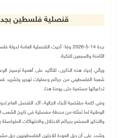
قنصلية فلسطين بجدة تحيي ا
جدة 14-5-2026 وفا- أحيت القنصلية العامة ل
الثامنة والسبعين للنكبة.
ويأتي إحياء هذه الذكرى، للتأكيد على أهمية ترسيخ الوع
تداعياتها مستمرة حتى يومنا هذا
.
وفي كلمة مقتضبة لأبناء الجالية، أكد القنصل العام ل
الوطنية لما تمثله من محطة مفصلية في تاريخ الشعب ال
والتذكير المستمر بجرائم الاحتلال والانتهاكات المتواصلة 
وشدد على أن حق العودة للاجئين الفلسطينيين حق مشروع 