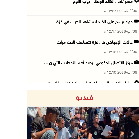
مصر تنعى القائد الوطني دياب اللوح
09/آب/2026 12:27 م
جهاد يرسم على الخيمة مشاهد الحرب في غزة
09/آب/2026 12:17 م
حالات الإجهاض في غزة تتضاعف ثلاث مرات
09/آب/2026 12:12 م
مركز الاتصال الحكومي يرصد أهم التدخلات التي ن ...
09/آب/2026 12:10 م
سلطة النقد و"اوريدو" توقعان مذكرة تفاهم للاست ...
09/آب/2026 12:00 م
فيديو
"استشاري فتح" ينعى القائد الوطنيّ السفير دياب ...
09/آب/2026 11:53 ص
مستعمرون يتلفون مزروعات بعد رعي مواشيهم في أر ...
09/آب/2026 11:47 ص
Previous
Next