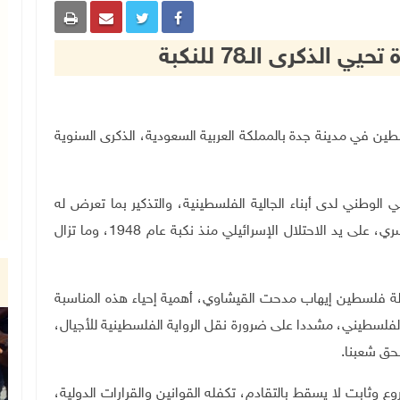
لذكرى الـ78 للنكبة
دولة فلسطين في مدينة جدة بالمملكة العربية السعودية، الذكرى السنوية
ي الوطني لدى أبناء الجالية الفلسطينية، والتذكير بما تعرض له
شعبنا الفلسطيني من جرائم وعمليات تهجير وتشريد قسري، على يد الاحتلال الإسرائيلي منذ نكبة عام 1948، وما تزال
دولة فلسطين إيهاب مدحت القيشاوي، أهمية إحياء هذه المناسبة
فلسطيني، مشددا على ضرورة نقل الرواية الفلسطينية للأجيال،
بحق شعبنا.
وثابت لا يسقط بالتقادم، تكفله القوانين والقرارات الدولية،