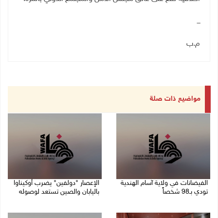
ـــ
م.ب
مواضيع ذات صلة
الفيضانات في ولاية آسام الهندية
الإعصار "دولفين" يضرب أوكيناوا
تودي بـ98 شخصاً
باليابان والصين تستعد لوصوله
08/08/2026 12:42 م
08/08/2026 12:08 م