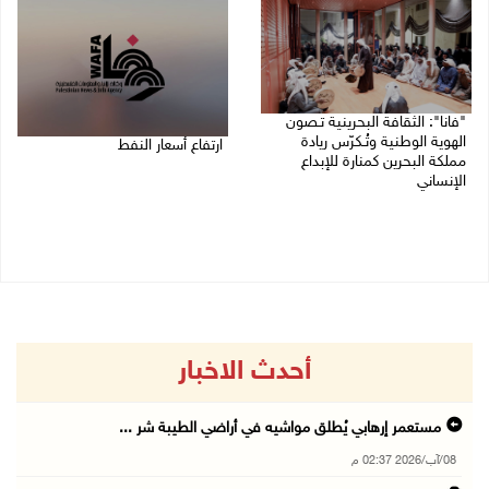
"فانا": الثقافة البحرينية تـصون
الهوية الوطنية وتُـكرّس ريادة
ارتفاع أسعار النفط
مملكة البحرين كمنارة للإبداع
الإنساني
08/08/2026 08:23 ص
08/08/2026 11:04 ص
أحدث الاخبار
مستعمر إرهابي يُطلق مواشيه في أراضي الطيبة شر ...
08/آب/2026 02:37 م