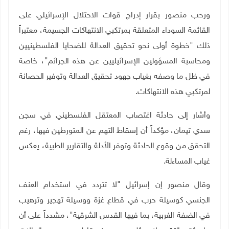
ورحب منصور بقرار إدراج قوات الاحتلال الإسرائيلي على
القائمة السوداء المتعلقة بمرتكبي الانتهاكات الجسيمة، معتبراً
ذلك "خطوة أولى نحو تحقيق العدالة للضحايا الفلسطينيين
ومحاسبة المسؤولين الإسرائيليين عن هذه الجرائم"، خاصة
في ظل ما وصفه بغياب جهود تحقيق العدالة وتوفير الحصانة
لمرتكبي هذه الانتهاكات
.
وأشار إلى حادثة اغتصاب المعتقل الفلسطيني في سجن
سدي تيمان، مؤكداً أن إسقاط التهم عن المتورطين فيها، رغم
التحقق من وقوع الحادثة وتوفر الأدلة والتقارير الطبية، يعكس
غياب المساءلة
.
وقال منصور إن إسرائيل "لا تتردد في استخدام العنف
الجنسي كوسيلة حرب في قطاع غزة ووسيلة تهجير وترهيب
في الضفة الغربية، بما فيها القدس الشرقية"، مشدداً على أن