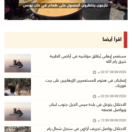
42 الف مسافر تنقلوا عبر معبر الكرامة الأسبوع ...
ريم متفوقين بالثانوية العامة في خان يونس
نازحون ين
08/آب/2026 11:44 ص
الاحتلال يواصل تجريف أراضٍ في سنجل شمال رام ...
08/آب/2026 11:35 ص
منتخبنا الوطني للتايكواندو يستهل مشاركته في ب ...
اقرأ أيضا
08/آب/2026 11:06 ص
"فانا": الثقافة البحرينية تـصون الهوية الوطني ...
مستعمر إرهابي يُطلق مواشيه في أراضي الطيبة
شرق رام الله
08/آب/2026 11:04 ص
08/08/2026 02:37 م
73,384 شهيدا و174,242 مصابا منذ بدء حرب الإبا ...
إصابتان في هجوم للمستعمرين الإرهابيين على بيت
08/آب/2026 10:50 ص
فوريك
مستعمرون إرهابيون يهاجمون منزلا ويقتحمون مناط ...
08/08/2026 02:26 م
08/آب/2026 10:22 ص
الاحتلال يتوغل في بلدة ميس الجبل جنوب لبنان
ويواصل قصفه
قوات الاحتلال تجري تحقيقات ميدانية مع عشرات ا ...
08/آب/2026 10:18 ص
08/08/2026 12:39 م
الاحتلال يواصل تجريف أراضٍ في سنجل شمال رام
تقرير: خطاب الكراهية والتحريض يتصاعد في أوساط ...