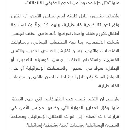
منها تمثل جزءاً محدوداً من الحجم الحقيقي للانتهاكات
.
وأضاف منصور، خلال كلمته أمام مجلس الأمن، أن التقرير
وثق نحو 31 ضحية فلسطينية، بينهم 14 رجلاً و7 نساء و9
أطفال ذكور وطفلة واحدة، تعرضوا لأنماط من العنف الجنسي
شملت الاغتصاب، بما فيه الاغتصاب الجماعي، ومحاولات
الاغتصاب، والتهديد به، والتفتيش الجسدي المهين، والتعري
القسري، واستخدام العنف الجنسي كوسيلة للتعذيب أو
الإذلال، سواء في السجون والمعتقلات الإسرائيلية أو على
الحواجز العسكرية وخلال الاجتياحات للمدن والقرى والمخيمات
الفلسطينية
.
وأوضح أن التقرير نسب هذه الانتهاكات، التي جرى التحقق
منها وفق المعايير الدولية التي وضعها مجلس الأمن في
قراراته ذات الصلة، إلى قوات الاحتلال الإسرائيلي ومصلحة
السجون الإسرائيلية ووحدات أمنية وشرطية إسرائيلية
.