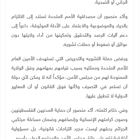
الجاني أو الضحية
.
وأكد منصور أن مصداقية الأمم المتحدة تستند إلى الالتزام
بالحياد والموضوعية والاعتماد على الأدلة الموثوقة، داعياً إلى
دعم آليات الرصد والتحقيق وتمكينها من أداء ولايتها دون
عوائق أو ضغوط أو حملات تشويه
.
ورفض حملة التشويه والتحريض التي تستهدف الأمين العام
للأمم المتحدة وممثليه بسبب قيامهم بمهامهم وفق الولاية
الممنوحة لهم من مجلس الأمن، مؤكداً أنه لا يمكن لأي دولة
أن تستمر في التصرف وكأنها فوق القانون أو أن المعايير
الدولية لا تنطبق عليها
.
وفي ختام كلمته، أكد منصور أن حماية المدنيين الفلسطينيين
وصون كرامتهم الإنسانية وإنصافهم وضمان مساءلة مرتكبي
الجرائم بحقهم ليست مجرد التزامات قانونية، بل مسؤولية
أخلاقية تقع على عاتق مجلس الأمن والمجتمع الدولي بأسره
.