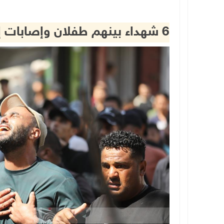
6 شهداء بينهم طفلان وإصابات إثر استهداف الاحتلال خان يونس وغزة