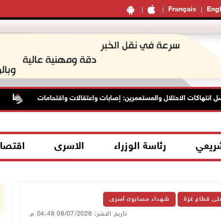
Français
Engl
هاكات الاحتلال والمستعمرين: إصابات واعتقالات واقتحامات
الرئا
شريعي
رئاسة الوزراء
الاسرى
اقتصا
على قطاع غزة
شهداء مصابون أسرى
تاريخ النشر: 08/07/2026 04:48 م