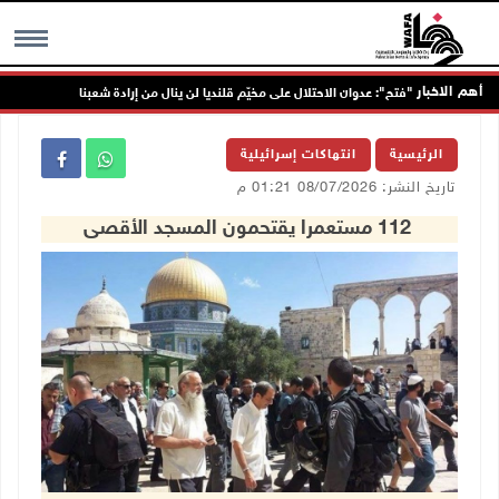
أهم الاخبار
"فتح": عدوان الاحتلال على مخيّم قلنديا لن ينال من إرادة شعبنا
نحو 58 ألف إصاب
MENU
الرئيسية
انتهاكات إسرائيلية
تاريخ النشر: 08/07/2026 01:21 م
112 مستعمرا يقتحمون المسجد الأقصى