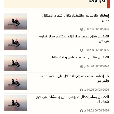
اقرأ أيضا
06/آب/2026 02:41 م
وزير العدل يبحث مع السفير التركي تعزيز التعاو ...
إصابتان بالرصاص والاعتداء خلال اقتحام الاحتلال
جنين
06/آب/2026 02:37 م
06/08/2026 06:56 م
سلطة النقد: ارتفاع نسبة الشمول المالي في فلسط ...
الاحتلال يغلق محيط دوار الزايد ويقتحم محال تجارية
06/آب/2026 02:31 م
في جن
"فتح": عدوان الاحتلال على مخيّم قلنديا لن ينا ...
06/08/2026 05:29 م
06/آب/2026 02:28 م
الاحتلال يقتحم مدينة طوباس وبلدة عقابا
وزراء خارجية 8 دول عربية وإسلامية يدينون الان ...
06/08/2026 05:23 م
06/آب/2026 02:17 م
16 إصابة منذ بدء عدوان الاحتلال على مخيم قلنديا
الاحتلال يسلّم إخطارات بهدم منازل ومنشآت في ج ...
وكفر عق
06/آب/2026 02:02 م
06/08/2026 04:26 م
افتتاح سوق الباذنجان البتيري السنوي في بتير غ ...
الاحتلال يسلّم إخطارات بهدم منازل ومنشآت في جبع
شمال ال
06/آب/2026 01:50 م
"إبداع المعلم" و"التربية" يطلقان دورة في التع ...
06/08/2026 02:02 م