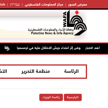
עברית
معرض الصور
مركز المعلومات الفلسطيني
ish
 بجروح ورضوض إثر اعتداء جيش الاحتلال عليه في ترمسعيا
أهم الاخبار
الرئاسة
منظمة التحرير
الت
الرئيسية
رئاسة الوزراء