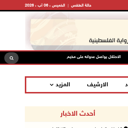
حالة الطقس
الخميس ، 06 آب ، 2026
حتلال يواصل عدوانه على مخيم قلنديا لليوم الثاني: هدم محال تجارية ومداهمة 
د
الارشيف
المزيد
أحدث الاخبار