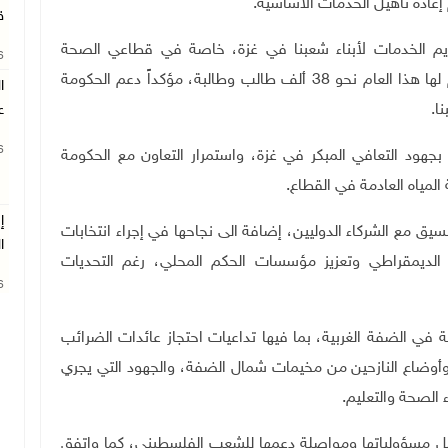
 إعادة تأهيل الخدمات الأساسية
.
ق
الخدمات لأبناء شعبنا في غزة، خاصة في قطاعي الصحة
26
والتعليم، بما يشمل امتحانات الثانوية العامة التي تقدم لها هذا العام نحو 38 ألف طالب وطالبة، مؤكداً دعم الحكومة
ا
ا
.
ع
26
جهود التعافي المبكر في غزة، واستمرار التعاون مع الحكومة
المياه العادمة في القطاع
.
إ
نسيق مع الشركاء الدوليين، إضافة الى نجاحها في إجراء انتخابات
ا
ار الديمقراطي وتعزيز مؤسسات الحكم المحلي، رغم التحديات
26
ة في الضفة الغربية، بما فيها تداعيات احتجاز عائدات الضرائب
وأوضاع النازحين من مخيمات شمال الضفة، والجهود التي يجري
 الصحة والتعليم
.
حمل مسؤولياتها ومواصلة دعمها للشعب الفلسطيني، كما واتفق