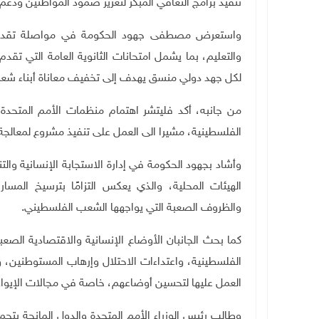
تنفيذ برامج التعافي المبكر لتعزيز صمود المواطنين ودعم
واستعرض مصطفى جهود الحكومة في مواصلة تقديم 
لكل جهد دولي منسق يهدف إلى تخفيف معاناة أبناء شعبن
من جانبه، أكد فليتشر اهتمام منظمات الأمم المتحدة ب
الفلسطينية، مشيرا الى العمل على تنفيذ مشروع لمعالجة 
وأشاد بجهود الحكومة في إدارة الاستجابة الإنسانية والت
الهيئات المحلية، والذي يعكس التزامًا بترسيخ المس
والظروف الصعبة التي يواجهها الشعب الفلسطيني
.
كما بحث الجانبان الأوضاع الإنسانية والاقتصادية الصعب
الفلسطينية، واعتداءات الاحتلال وإرهاب المستوطنين، 
العمل عليها لتحسين أوضاعهم، خاصة في مجالات الإيواء
وطالب رئيس الوزراء الأمم المتحدة والدول المانحة بت