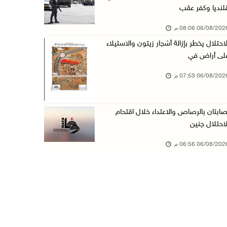
لنديا وكفر عقب
بيت لحم: حجاوي يتفقد بلدة نحالين ويطلع على اح ...
06/08/20 08:06 م
06/آب/2026 06:13 م
لاحتلال يخطر بإزالة أشجار زيتون والاستيلاء
الاحتلال يغلق محيط دوار الزايد ويقتحم محال تج ...
لى أراض في
06/آب/2026 05:29 م
06/08/20 07:53 م
الاحتلال يقتحم مدينة طوباس وبلدة عقابا
06/آب/2026 05:23 م
صابتان بالرصاص والاعتداء خلال اقتحام
"النقل والمواصلات" تطلق حملة لترخيص الجرارات ...
لاحتلال جنين
06/آب/2026 05:18 م
06/08/20 06:56 م
نحو 58 ألف إصابة بجدري الماء في قطاع غزة منذ ...
06/آب/2026 04:33 م
16 إصابة منذ بدء عدوان الاحتلال على مخيم قلند ...
06/آب/2026 04:26 م
إرهاب المستوطنين يضرب في خربة الطوبا