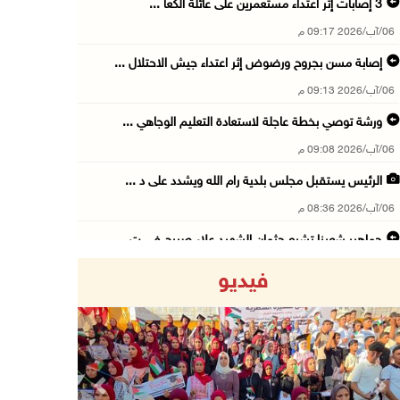
06/آب/2026 09:17 م
إصابة مسن بجروح ورضوض إثر اعتداء جيش الاحتلال ...
06/آب/2026 09:13 م
ورشة توصي بخطة عاجلة لاستعادة التعليم الوجاهي ...
06/آب/2026 09:08 م
الرئيس يستقبل مجلس بلدية رام الله ويشدد على د ...
06/آب/2026 08:36 م
جماهير شعبنا تشيع جثمان الشهيد علاء صبيح في ت ...
06/آب/2026 08:33 م
فيديو
الاحتلال يوسع حملات الدهم والاعتقال في قلنديا ...
06/آب/2026 08:06 م
الرئيس المصري وملك البحرين يشددان على ضرورة ت ...
06/آب/2026 07:57 م
Previous
Next