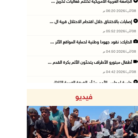
الجامعة العربية الأمريكية تختتم فعاليات تخريج ...
08/آب/2026 06:20 م
إصابات بالاختناق خلال اقتحام الاحتلال قرية ال ...
08/آب/2026 05:52 م
الحايك: نقود جهودا وطنية لحماية المواقع الأثر ...
08/آب/2026 04:50 م
أطفال مبتورو الأطراف يتحدّون الألم بكرة القدم ...
08/آب/2026 04:42 م
جلسة لمجلس الأمن بشأن الضفة الغربية الثلاثاء ...
08/آب/2026 04:03 م
فيديو
50 طفلا وطفلة من القدس يستعدون للمغادرة إلى ا ...
08/آب/2026 03:51 م
مستعمر إرهابي يُطلق مواشيه في أراضي الطيبة شر ...
08/آب/2026 02:37 م
Previous
Next