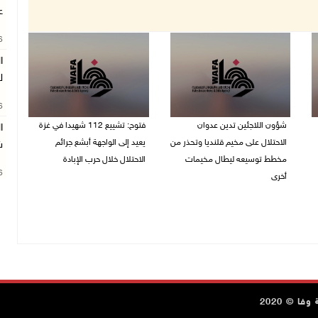
ع
26
ا
ل
26
شؤون اللاجئين تدين عدوان
فتوح: تشييع 112 شهيدا في غزة
ا
الاحتلال على مخيم قلنديا وتحذر من
يعيد إلى الواجهة أبشع جرائم
ش
مخطط توسيعه ليطال مخيمات
الاحتلال خلال حرب الإبادة
26
أخرى
04/08/2026 05:56 م
06/08/2026 09:36 ص
ا © 2020