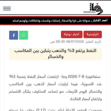
أهم الاخبار
احتلال يواصل عدوانه على غزة والضفة.. إصابات وقصف واعتقالات وتوسع استعماري
MENU
الرئيسية
أخبار دولية
تاريخ النشر: 08/07/2026 09:33 ص
النفط يرتفع 3% والذهب يتباين بين المكاسب
والخسائر
سنغافورة 8-7-2026 وفا- ارتفعت أسعار النفط بنسبة 3%
عند التسوية، فيما تباينت أسعار الذهب بين المكاسب
والخسائر اليوم الأربعاء، مع تصاعد المخاوف بشأن التضخم
وارتفاع أسعار الفائدة.
وصعدت العقود الآجلة لخام برنت (2.17) دولار، ما نسبته