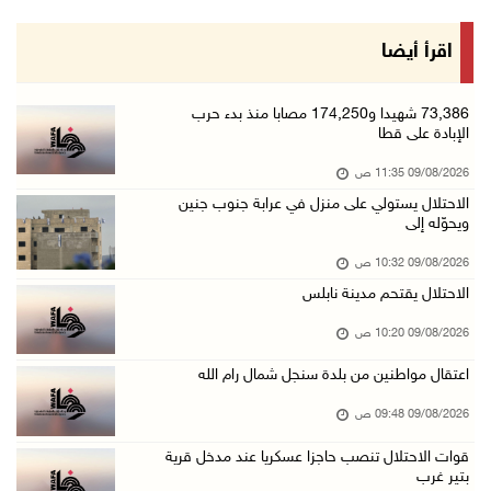
09/آب/2026 09:43 ص
إجلاء آلاف السكان مع اتساع حرائق الغابات غرب ...
اقرأ أيضا
09/آب/2026 09:41 ص
جيش الاحتلال يواصل نسف المنازل واستهداف خيام ...
73,386 شهيدا و174,250 مصابا منذ بدء حرب
الإبادة على قطا
09/آب/2026 09:29 ص
09/08/2026 11:35 ص
الاحتلال يطلق النار على راعي أغنام في إذنا وي ...
الاحتلال يستولي على منزل في عرابة جنوب جنين
09/آب/2026 09:18 ص
ويحوّله إلى
الملتقى الثاني لـ"شعراء من أجل فلسطين" في الأ ...
09/08/2026 10:32 ص
09/آب/2026 09:13 ص
الاحتلال يقتحم مدينة نابلس
مستعمرون إرهابيون يحرقون مسكنا بمسافر يطا جنو ...
09/08/2026 10:20 ص
09/آب/2026 08:49 ص
اعتقال مواطنين من بلدة سنجل شمال رام الله
أسعار العملات مقابل الشيقل
09/08/2026 09:48 ص
09/آب/2026 08:44 ص
قوات الاحتلال تنصب حاجزا عسكريا عند مدخل قرية
الاحتلال يقتحم عدة قرى في نابلس ويداهم منازل ...
بتير غرب
09/آب/2026 08:36 ص