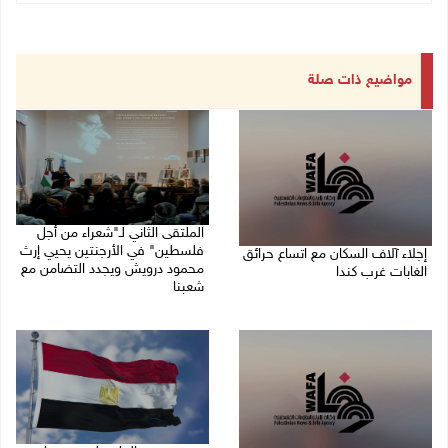
مواضيع ذات صلة
الملتقى الثاني لـ"شعراء من أجل
فلسطين" في الأرجنتين يحيي إرث
إجلاء آلاف السكان مع اتساع حرائق
محمود درويش ويجدد التضامن مع
الغابات غرب كندا
شعبنا
09/08/2026 09:41 ص
09/08/2026 09:13 ص