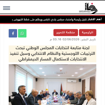
أهم الاخبار
الرئيس يستقبل رئيسة وأعضاء مجلس بلدي نابلس ويطلع على خطط النهوض بالواقع التنموي 
MENU
الرئيسية
منظمة التحرير
تاريخ النشر: 02/06/2026 03:16 م
لجنة متابعة انتخابات المجلس الوطني تبحث
الترتيبات اللوجستية والنظام الانتخابي وسبل تنفيذ
الانتخابات لاستكمال المسار الديمقراطي