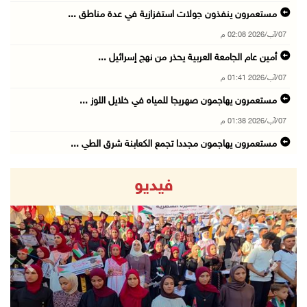
مستعمرون ينفذون جولات استفزازية في عدة مناطق ...
07/آب/2026 02:08 م
أمين عام الجامعة العربية يحذر من نهج إسرائيل ...
07/آب/2026 01:41 م
مستعمرون يهاجمون صهريجا للمياه في خلايل اللوز ...
07/آب/2026 01:38 م
مستعمرون يهاجمون مجددا تجمع الكعابنة شرق الطي ...
07/آب/2026 12:08 م
فيديو
أسعار النفط تواصل الصعود وسط مخاوف بشأن مستقب ...
07/آب/2026 10:25 ص
الذهب يتجه لأفضل أداء أسبوعي منذ كانون الثاني
07/آب/2026 10:12 ص
revious
Next
قوات الاحتلال تنصب حاجزا عسكريا شرق بيت لحم
07/آب/2026 09:06 ص