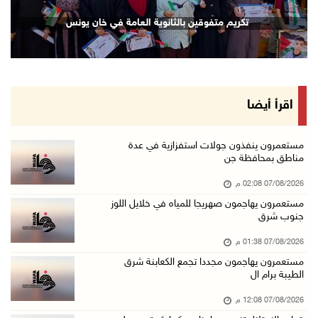
مستعمرون بحماية قوات الاحتلال يقتحمون برك سلي ...
تكريم متفوقين بالثانوية العامة في خان يونس
07/آب/2026 08:39 ص
الاحتلال يقتحم بلدة طمون جنوب طوباس
07/آب/2026 08:24 ص
محافظة القدس: انسحاب قوات الاحتلال من مخيم قل ...
اقرأ أيضا
07/آب/2026 08:23 ص
الطقس: أجواء صافية صيفية والحرارة حول معدلها ...
مستعمرون ينفذون جولات استفزازية في عدة
مناطق بمحافظة جن
07/آب/2026 08:15 ص
07/08/2026 02:08 م
تواصل انتهاكات الاحتلال والمستعمرين: اعتقالات ...
مستعمرون يهاجمون صهريجا للمياه في خلايل اللوز
06/آب/2026 11:53 م
جنوب شرق
الاحتلال يخطر باقتلاع أشجار من 310 دونمات وال ...
07/08/2026 01:38 م
06/آب/2026 11:14 م
مستعمرون يهاجمون مجددا تجمع الكعابنة شرق
الطيبة برام ال
قوات الاحتلال تقتحم يعبد جنوب غرب جنين
06/آب/2026 10:49 م
07/08/2026 12:08 م