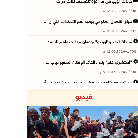
حالات الإجهاض في غزة تتضاعف ثلاث مرات
09/آب/2026 12:12 م
مركز الاتصال الحكومي يرصد أهم التدخلات التي ن ...
09/آب/2026 12:10 م
سلطة النقد و"اوريدو" توقعان مذكرة تفاهم للاست ...
09/آب/2026 12:00 م
"استشاري فتح" ينعى القائد الوطنيّ السفير دياب ...
09/آب/2026 11:53 ص
مستعمرون يتلفون مزروعات بعد رعي مواشيهم في أر ...
09/آب/2026 11:47 ص
فيديو
73,386 شهيدا و174,250 مصابا منذ بدء حرب الإبا ...
09/آب/2026 11:35 ص
"فتح" تنعي القائد الوطنيّ السفير دياب اللوح
09/آب/2026 11:28 ص
Previous
Next