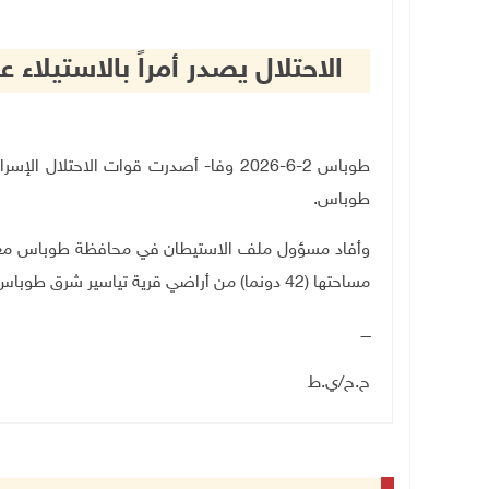
الاحتلال يصدر أمراً بالاستيل
طوباس 2-6-2026 وفا- أصدرت قوات الاحتلال
طوباس
.
وأفاد مسؤول ملف الاستيطان في محافظة طوباس معتز بش
مساحتها (42 دونما) من أراضي قرية تياسير شرق طوباس، لـ"أغراض عسكرية".
ــــ
ح.ح/ي.ط