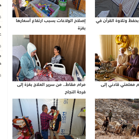
ه
26
حفظ وتلاوة القرآن في
إصلاح الولاعات بسبب ارتفاع أسعارها
م
بغزة
ع
26
م
خ
26
م معلمتي قادني إلى
مرام مقاط.. من سرير العلاج بغزة إلى
فرحة النجاح