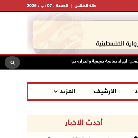
حالة الطقس
الجمعة ، 07 آب ، 2026
اء صافية صيفية والحرارة حول معدلها العام
محافظة القدس: انس
د
الارشيف
المزيد
أحدث الاخبار