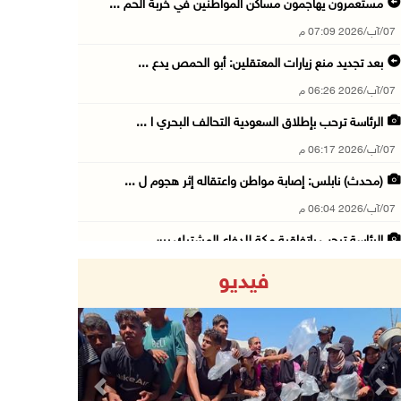
مستعمرون يهاجمون مساكن المواطنين في خربة الحم ...
07/آب/2026 07:09 م
بعد تجديد منع زيارات المعتقلين: أبو الحمص يدع ...
07/آب/2026 06:26 م
الرئاسة ترحب بإطلاق السعودية التحالف البحري ا ...
07/آب/2026 06:17 م
(محدث) نابلس: إصابة مواطن واعتقاله إثر هجوم ل ...
07/آب/2026 06:04 م
الرئاسة ترحب باتفاقية مكة للدفاع المشترك بين ...
07/آب/2026 05:25 م
فيديو
3 إصابات إثر تعرضهم للطعن في الطيبة داخل أراض ...
07/آب/2026 04:57 م
بيروت: اللجنة الفنية للمجلس الوطني تناقش التر ...
07/آب/2026 03:31 م
Previous
Next