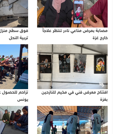
مصابة بمرض مناعي نادر تنتظر علاجاً
فوق سطح منزل 
خارج غزة
تربية النحل
افتتاح معرض فني في مخيم للنازحين
تزاحم للحصول ع
بغزة
يونس