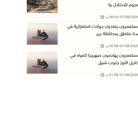
جوم للاحتلال وا
أسعار النفط تواصل الصعود وسط مخاوف بشأن مستقب ...
07/08/20 06:04 م
07/آب/2026 10:25 ص
ستعمرون ينفذون جولات استفزازية في
الذهب يتجه لأفضل أداء أسبوعي منذ كانون الثاني
دة مناطق بمحافظة جن
07/آب/2026 10:12 ص
07/08/20 02:08 م
قوات الاحتلال تنصب حاجزا عسكريا شرق بيت لحم
ستعمرون يهاجمون صهريجا للمياه في
07/آب/2026 09:06 ص
لايل اللوز جنوب شرق
مستعمرون بحماية قوات الاحتلال يقتحمون برك سلي ...
07/08/20 01:38 م
07/آب/2026 08:39 ص
الاحتلال يقتحم بلدة طمون جنوب طوباس
07/آب/2026 08:24 ص
محافظة القدس: انسحاب قوات الاحتلال من مخيم قل ...
07/آب/2026 08:23 ص
الطقس: أجواء صافية صيفية والحرارة حول معدلها ...