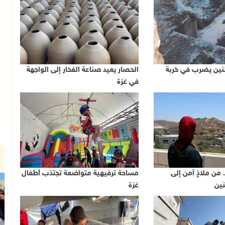
نين يضرب في خربة
الحصار يعيد صناعة الفخار إلى الواجهة
في غزة
من ملاذٍ آمن إلى
مساحة ترفيهية متواضعة تجتذب أطفال
ين
غزة