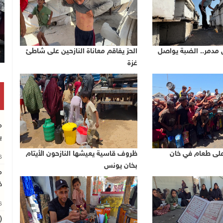
تكريم متفوقين بالثانوية العامة في خان يو
مدمر.. الضبة يواصل
الحرّ يفاقم معاناة النازحين على شاطئ
غزة
م
ب
لى طعام في خان
ظروف قاسية يعيشها النازحون الأيتام
26
بخان يونس
م
ف
26
(