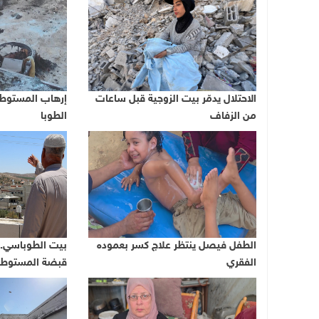
الاحتلال يدمّر بيت الزوجية قبل ساعات
إرهاب المستوط
من الزفاف
الطوبا
الطفل فيصل ينتظر علاج كسر بعموده
بيت الطوباسي.. 
الفقري
قبضة المستوطن