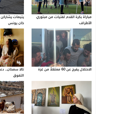
مباراة بكرة القدم لفتيات من مبتوري
يتيمات يشاركن ب
الأطراف
خان يونس
الاحتلال يفرج عن 60 معتقلاً من غزة
تالا سمحان.. دع
التفوق