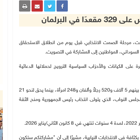
 اليوم السبت، مرحلة الصمت الانتخابي قبل يوم من انطلاق الاستحقاق
اع السوداني، المواطنين إلى المشاركة في التصويت
.
رة على الكيانات والأحزاب السياسية الترويج لحملاتها الدعائية
ويتنافس في الانتخابات البرلمانية 7 آلاف و768 مرشحًا، بينهم 5 آلاف و520 رجلاً وألفان و248 امرأة، بينما يحق لنحو 21
 بأصواتهم لاختيار 329 عضوًا في مجلس النواب، الذي يتولى انتخاب رئيس الجمهورية ومنح الثقة
 8 كانون الثاني
/
يناير 2026
.
بكثافة في الانتخابات النيابية، مشيرًا إلى أن "مشاركتكم ستكون