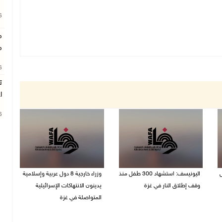
26
م
م
26
ت
ا
26
ل
اليونيسف: استشهاد 300 طفل منذ
وزراء خارجية 8 دول عربية وإسلامية
وقف إطلاق النار في غزة
يدينون الانتهاكات الإسرائيلية
المتواصلة في غزة
06/08/2026 07:34 م
06/08/2026 02:17 م