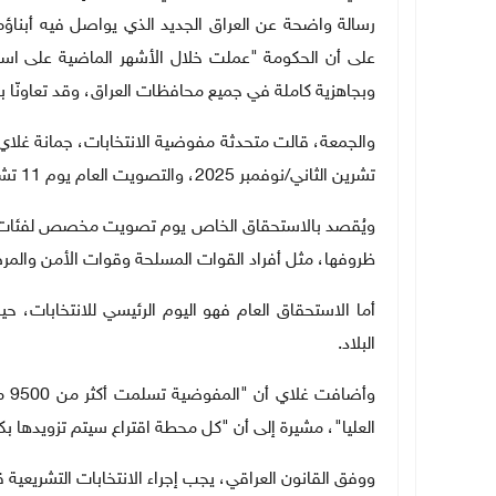
رسالة واضحة عن العراق الجديد الذي يواصل فيه أبناؤه 
على أن الحكومة "عملت خلال الأشهر الماضية على استك
وبجاهزية كاملة في جميع محافظات العراق، وقد تعاونّا ب
تشرين الثاني
/
نوفمبر 2025، والتصويت العام يوم 11 تشرين الثاني
ويُقصد بالاستحقاق الخاص يوم تصويت مخصص لفئات لا 
ظروفها، مثل أفراد القوات المسلحة وقوات الأمن والمرض
أما الاستحقاق العام فهو اليوم الرئيسي للانتخابات، ح
البلاد
.
وأض
العليا"، مشيرة إلى أن "كل محطة اقتراع سيتم تزويدها بك
ووفق القانون العراقي، يجب إجراء الانتخابات التشريعية قبل 45 يوما من انتهاء الدورة البرل