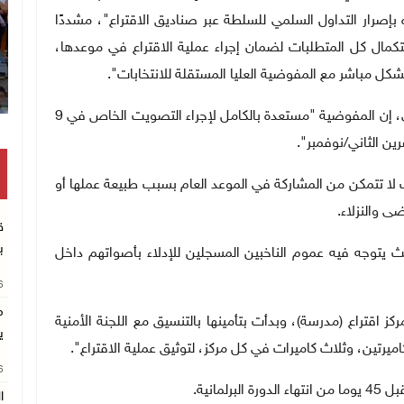
بإصرار التداول السلمي للسلطة عبر صناديق الاقتراع"، مشددًا
مال كل المتطلبات لضمان إجراء عملية الاقتراع في موعدها،
شكل مباشر مع المفوضية العليا المستقلة للانتخابات
"
.
والجمعة، قالت متحدثة مفوضية الانتخابات، جمانة غلاي، إن المفوضية "مستعدة بالكامل لإجراء التصويت الخاص في 9
/
نوفمبر
"
.
تتمكن من المشاركة في الموعد العام بسبب طبيعة عملها أو
ى والنزلاء
.
ق
ب
يث يتوجه فيه عموم الناخبين المسجلين للإدلاء بأصواتهم داخل
26
م
افت غلاي أن "المفوضية تسلمت أكثر من 9500 مركز اقتراع (مدرسة)، وبدأت بتأمينها بالتنسيق مع اللجنة الأمنية
ي
اميرتين، وثلاث كاميرات في كل مركز، لتوثيق عملية الاقتراع
"
.
26
مانية.
ا