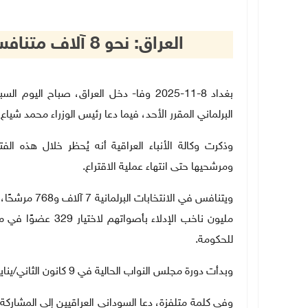
العراق: نحو 8 آلاف متنافس على 329 مقعدًا في البرلمان
بغداد 8-11-2025 وفا- دخل العراق، صباح
البرلماني المقرر الأحد، فيما دعا رئيس الوزراء محمد شي
وذكرت وكالة الأنباء العراقية أنه يُحظر خلال هذه الفت
ومرشحيها حتى انتهاء عملية الاقتراع
.
مليون ناخب الإدلاء
للحكومة
.
وبدأت دورة مجلس النواب الحالية في 9 كانون الثاني
/
يناير 2022، لمدة 4 سنوات تنتهي في
وفي كلمة متلفزة، دعا السوداني العراقيين إلى المشاركة 