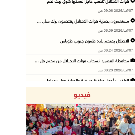
قوات الاحتلال تنصب حاجزا عسكريا شرق بيت لحم
07/آب/2026 09:06 ص
مستعمرون بحماية قوات الاحتلال يقتحمون برك سلي ...
07/آب/2026 08:39 ص
الاحتلال يقتحم بلدة طمون جنوب طوباس
07/آب/2026 08:24 ص
محافظة القدس: انسحاب قوات الاحتلال من مخيم قل ...
07/آب/2026 08:23 ص
الطقس: أجواء صافية صيفية والحرارة حول معدلها ...
07/آب/2026 08:15 ص
فيديو
تواصل انتهاكات الاحتلال والمستعمرين: اعتقالات ...
06/آب/2026 11:53 م
الاحتلال يخطر باقتلاع أشجار من 310 دونمات وال ...
06/آب/2026 11:14 م
Previous
Next