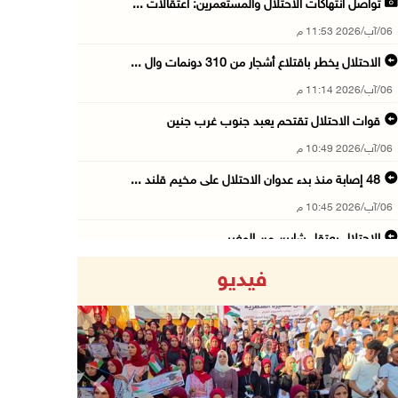
تواصل انتهاكات الاحتلال والمستعمرين: اعتقالات ...
06/آب/2026 11:53 م
الاحتلال يخطر باقتلاع أشجار من 310 دونمات وال ...
06/آب/2026 11:14 م
قوات الاحتلال تقتحم يعبد جنوب غرب جنين
06/آب/2026 10:49 م
48 إصابة منذ بدء عدوان الاحتلال على مخيم قلند ...
06/آب/2026 10:45 م
الاحتلال يعتقل شابين من المغير
06/آب/2026 10:27 م
فيديو
وزير الداخلية يبحث مع مكافحة المخدرات الدولي ...
06/آب/2026 10:01 م
رئيس بلدية الخليل يطلع وفدا أميركيا على تطورا ...
06/آب/2026 09:59 م
Previous
Next