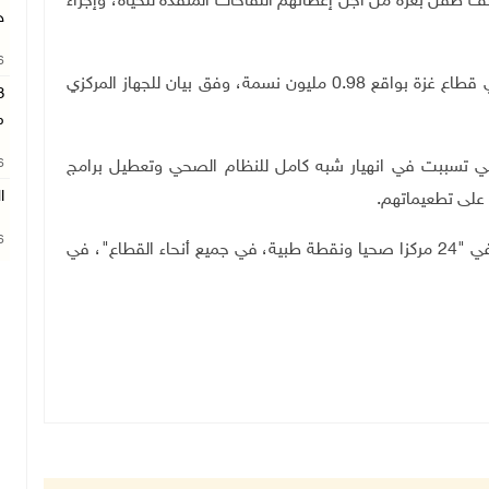
رت "أونروا" أن هذه الحملة تهدف للوصول إلى 44 ألف طفل بغزة من أجل إعطائهم اللقاحات المنقذة للحياة، وإجراء
ج
26
ويشكّل الأطفال ما نسبته 47% من إجمالي السكان في قطاع غزة بواقع 0.98 مليون نسمة، وفق بيان للجهاز المركزي
م
26
التي تسببت في انهيار شبه كامل للنظام الصحي وتعطيل برامج
ا
 على تطعيماتهم
.
26
وأشارت الوكالة الأممية إلى أنها ستقدم هذه اللقاحات في "24 مركزا صحيا ونقطة طبية، في جميع أنحاء القطاع"، في