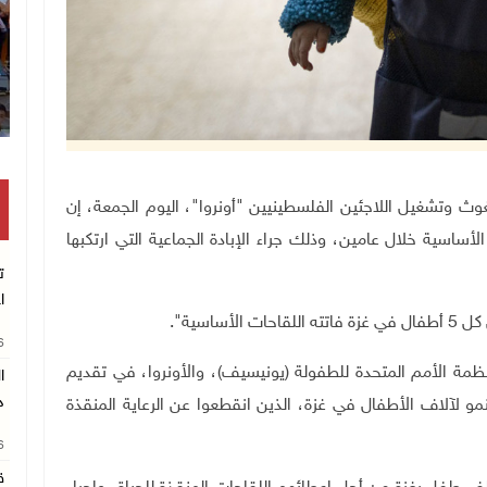
انتشال رفات شهيد مجهول الهوية بخان يونس
م المتحدة لغوث وتشغيل اللاجئين الفلسطينيين "أونروا"، اليوم الجمعة، إن
قاحات الأساسية خلال عامين، وذلك جراء الإبادة الجماعية التي ارتكبها
ت
ا
أساسية
"
.
26
ظمة الأمم المتحدة للطفولة (يونيسيف)، والأونروا، في تقديم
د
نمو لآلاف الأطفال في غزة، الذين انقطعوا عن الرعاية المنقذة
26
ق