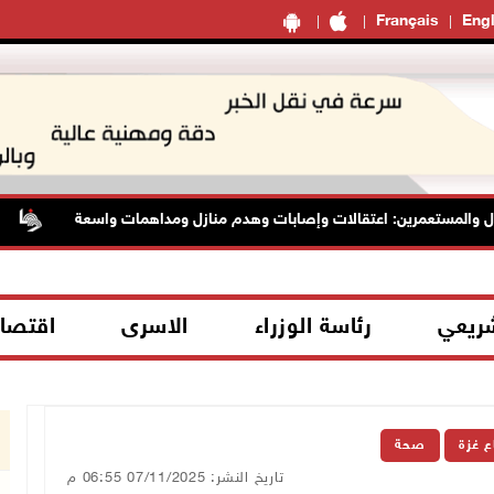
Français
Engl
لمستعمرين: اعتقالات وإصابات وهدم منازل ومداهمات واسعة
الرئ
شريعي
رئاسة الوزراء
الاسرى
اقتصا
ع غزة
صحة
تاريخ النشر: 07/11/2025 06:55 م