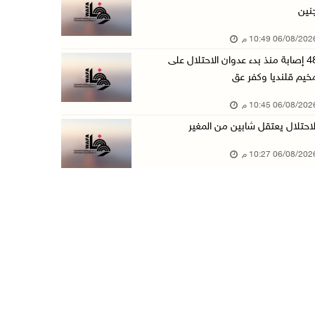
نين
الاحتلال يخطر بإزالة أشجار زيتون والاستيلاء ع ...
06/08/20 10:49 م
06/آب/2026 07:53 م
48 إصابة منذ بدء عدوان الاحتلال على
رابطة العالم الإسلامي تدين تواصل انتهاكات الا ...
خيم قلنديا وكفر عق
06/آب/2026 07:36 م
06/08/20 10:45 م
اليونيسف: استشهاد 300 طفل منذ وقف إطلاق النار ...
لاحتلال يعتقل شابين من المغير
06/آب/2026 07:34 م
06/08/20 10:27 م
الاحتلال يدمّر بيت الزوجية قبل ساعات من الزفا ...
06/آب/2026 07:27 م
إصابتان بالرصاص والاعتداء خلال اقتحام الاحتلا ...
06/آب/2026 06:56 م
الاحتلال يسلم جثمان الشهيد علاء صبيح من قرية ...
06/آب/2026 06:38 م
دودين والتميمي يسلمان قرار تخصيص أرض لصالح مد ...