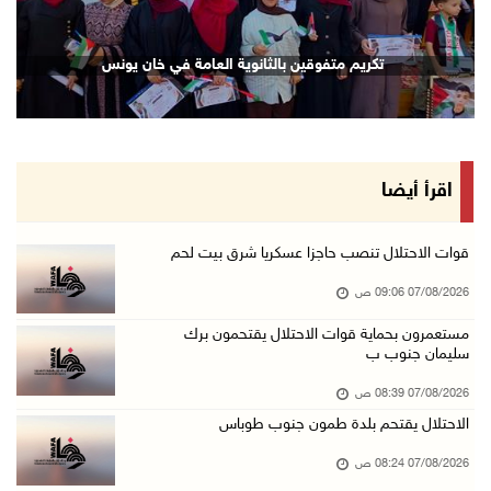
06/آب/2026 10:49 م
48 إصابة منذ بدء عدوان الاحتلال على مخيم قلند ...
تكريم متفوقين بالثانوية العامة في خان يونس
06/آب/2026 10:45 م
الاحتلال يعتقل شابين من المغير
06/آب/2026 10:27 م
وزير الداخلية يبحث مع مكافحة المخدرات الدولي ...
اقرأ أيضا
06/آب/2026 10:01 م
رئيس بلدية الخليل يطلع وفدا أميركيا على تطورا ...
قوات الاحتلال تنصب حاجزا عسكريا شرق بيت لحم
06/آب/2026 09:59 م
07/08/2026 09:06 ص
مستعمرون بحماية قوات الاحتلال يقتحمون برك
سليمان جنوب ب
06/آب/2026 09:17 م
إصابة مسن بجروح ورضوض إثر اعتداء جيش الاحتلال ...
07/08/2026 08:39 ص
06/آب/2026 09:13 م
الاحتلال يقتحم بلدة طمون جنوب طوباس
ورشة توصي بخطة عاجلة لاستعادة التعليم الوجاهي ...
07/08/2026 08:24 ص