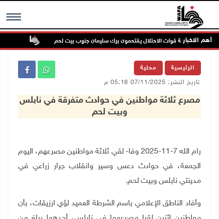
أهم الاخبار
مرون بحماية قوات الاحتلال يقتحمون برك سليمان جنوب بيت لحم
إصابة مس
MENU
الرئيسية
محلية
تاريخ النشر: 07/11/2025 05:18 م
مصرع ثلاثة مواطنين في حوادث متفرقة في نابلس
وبيت لحم
رام الله 7-11-2025 وفا- لقي ثلاثة مواطنين مصرعهم، اليوم
الجمعة، في حوادث دعس وسير وانقلاب جرار زراعي في
مدينتي نابلس وبيت لحم.
وأفاد
الناطق الإعلامي باسم الشرطة العميد لؤي ارزيقات، بأن
مواطنين اثنين لقيا مصرعهما في نابلس، أحدهما يبلغ من