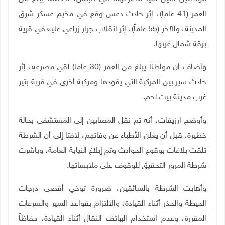
العمر (41 عاما)، إثر حادث دعس وقع في مخيم عسكر شرق
المدينة، والآخر (55 عاماً)، إثر انقلاب جرار زراعي عليه في قرية
برقة شمال غربها.
وأضاف أن مواطنا يبلغ من العمر (30 عاما) لقي مصرعه، إثر
حادث سير بين المركبة التي يقودها ومركبة أخرى في قرية بتير
غرب مدينة بيت لحم.
وأوضح ارزيقات، أنه تم نقل المصابين إلى المستشفى بحالة
خطيرة، قبل أن يعلن الأطباء عن وفاتهم، لافتا إلى أن الشرطة
تلقت بلاغات بوقوع الحوادث وتم إبلاغ النيابة العامة، وباشرت
شرطة المرور التحقيق للوقوف على ملابساتها
.
وأهابت الشرطة بالسائقين، ضرورة توخي أقصى درجات
الحيطة والحذر أثناء القيادة، والالتزام بقواعد السير والسرعات
المقررة، وعدم استخدام الهاتف النقال أثناء القيادة، حفاظاً