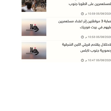
لمستعمرين على الطوبا جنوب
عبد السلام السيد يفوز بترشيح الديمقراطيين لمج ...
05/08/20 10:59 م
05/آب/2026 06:43 م
إصابة 3 مواطنين إثر اعتداء مستعمرين
الهلال الأحمر: 8 إصابات إثر اعتداء الاحتلال ...
ليهم في بيت فوريك
05/آب/2026 06:13 م
05/08/20 10:53 م
مخطط استعماري جديد في "جيلو" يهدد بعزل القدس ...
لاحتلال يقتحم قريتي اللبن الشرقية
05/آب/2026 06:10 م
عمورية جنوب نابلس
الاحتلال ينصب حاجزًا عسكريًا على مدخل بلدة دي ...
05/08/20 10:47 م
05/آب/2026 06:04 م
البيرة: الاحتلال يستولي على ثلاثة منازل في حي ...
05/آب/2026 05:59 م
سلطة النقد تستضيف برنامجا تدريبيا متخصصا في ا ...
05/آب/2026 05:10 م
حمدان يطّلع على الوضع الثقافي في طولكرم ويطلق ...