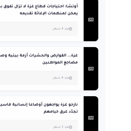
أوتشا: احتياجات قطاع غزة لا تزال تفوق بك
يمكن لمنظمات الإغاثة تقديمه
منذ 4 شهر
غزة... القوارض والحشرات أزمة بيئية وص
مضاجع المواطنين
منذ 4 شهر
نازحو غزة يواجهون أوضاعا إنسانية قاسي
تجدّد غرق خيامهم
منذ 5 شهر