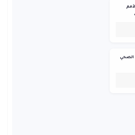
أمم
 الصحي