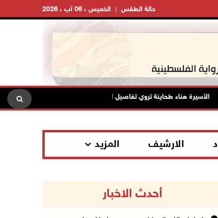
حالة الطقس
الخميس ، 06 آب ، 2026
سيرة هناء طحاينة تروي تفاصيل اعتقالها: حُرمت من وداع أطفالها وتعرضت للإها
د
الارشيف
المزيد
أحدث الاخبار