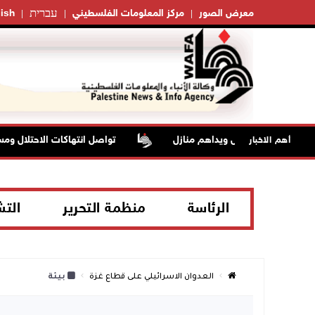
עברית
معرض الصور
مركز المعلومات الفلسطيني
ish
رتا جنوب نابلس ويداهم منازل
تواصل انتهاكات الاحتلال ومستعمري
أهم الاخبار
الرئاسة
منظمة التحرير
الت
العدوان الاسرائيلي على قطاع غزة
بيئة