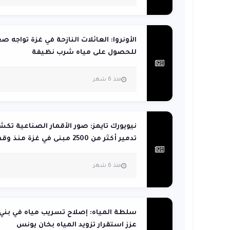
الأونروا: العائلات النازحة في غزة تواجه ص
للحصول على مياه شرب نظيفة
منذ 6 شهر
نيويورك تايمز: صور الأقمار الصناعية تك
تدمير أكثر من 2500 مبنى في غزة منذ وقف إط...
منذ 6 شهر
سلطة المياه: إصلاح تسريب مياه في بني
عزز استقرار تزويد المياه بخان يونس