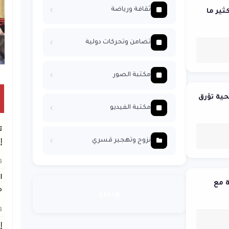
ثقافة ورياضة
ثير ما
تضامن وتحركات دولية
وقفة بغزة للمطالبة بتمكين الطلبة من السفر
مكتبة الصور
حية تؤرق
مكتبة الفيديو
ت
نزوح وتهجير قسري
إ
26
ا
ة مع
م
رجوع
26
إ