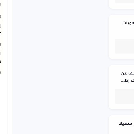
ل
26
عوبات
ع
26
ا
و
26
شف عن
 سهيلا