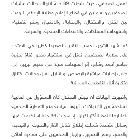
العمل الصحفي، حيث سُجلت 89 حالة انتهاك طالت عشرات
الصحفيين والعاملين في قطاع الإعلام وطلبة الإعلام، تنوعت
بين القتل، والاعتقال، والإصابة، والاحتجاز، ومنع التغطية،
واستهداف الممتلكات، والاعتداءات الجسدية، والسرقة
.
كما شهد الشهر، بحسب التقرير، تصعيدا خطيرا في الاعتداء
على سلامة الصحفيين، تمثل في استشهاد مصور قناة الجزيرة
مباشر أحمد وشاح، إثر استهداف منزله في مخيم البريج، إلى
جانب إصابات مباشرة بالرصاص أو قنابل الغاز، وحالات اختناق
متكررة أثناء التغطيات الميدانية
.
وأظهرت البيانات أن جيش الاحتلال كان المسؤول عن الغالبية
الساحقة من الانتهاكات، أبرزها سياسة منع التغطية الصحفية
باعتبارها النمط الأكثر تكرارا، إذ سجلت 36 حالة استخدمت فيها
وسائل متعددة شملت إطلاق قنابل الغاز والصوت، والتهديد،
والدفع، ومنع التصوير، وإجبار الصحفيين على مغادرة أماكن