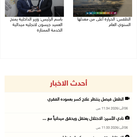
الطقس: الحرارة أعلى من معدلها
باسم الرئيس: وزير الداخلية يمنح
السنوي العام
العميد جيسون لانجليه ميدالية
الخدمة الممتازة
06/08/2026 07:46 ص
05/08/2026 07:50 م
أحدث الاخبار
الطفل فيصل ينتظر علاج كسر بعموده الفقري
06/آب/2026 11:34 ص
نادي الأسير: الاحتلال يعتقل ويحقق ميدانياً مع ...
06/آب/2026 11:33 ص