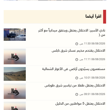
06/آب/2026 09:35 ص
الجريمة الثانية خلال ساعات: قتيل بإطلاق نار ف ...
اقرأ أيضا
06/آب/2026 09:27 ص
(محدث) الاحتلال يواصل عدوانه على مخيم قلنديا ...
نادي الأسير: الاحتلال يعتقل ويحقق ميدانياً مع أكثر
من (
06/آب/2026 09:25 ص
06/08/2026 11:33 ص
السلطات الإسرائيلية تهدم بناية سكنية في كفر ق ...
الاحتلال يقتحم مخيم عسكر شرق نابلس
06/آب/2026 09:07 ص
06/08/2026 11:11 ص
الاحتلال يعتقل شابا من دير الغصون ويقتحم بلدا ...
06/آب/2026 08:54 ص
مستعمرون يسيّجون أراضي في الأغوار الشمالية
الاحتلال يعتقل 4 مواطنين من محافظة نابلس
06/08/2026 10:01 ص
06/آب/2026 08:36 ص
الاحتلال يعتقل طفلا من تياسير شرق طوباس
الاحتلال يقتحم قلقيلية وعزون عتمة وبيت أمين
06/08/2026 09:51 ص
06/آب/2026 07:49 ص
الاحتلال يعتقل 5 مواطنين من الخليل
الطقس: الحرارة أعلى من معدلها السنوي العام