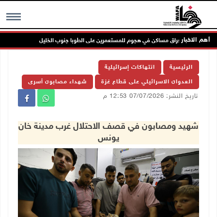
أهم الاخبار
إصابات وإحراق مساكن في هجوم للمستعمرين على الطوبا جنوب الخليل
الاح
MENU
الرئيسية
انتهاكات إسرائيلية
العدوان الاسرائيلي على قطاع غزة
شهداء مصابون أسرى
تاريخ النشر: 07/07/2026 12:53 م
شهيد ومصابون في قصف الاحتلال غرب مدينة خان
يونس