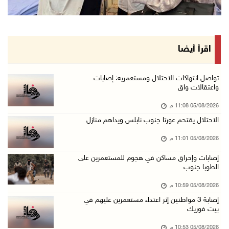
قوات الاحتلال تنصب حاجزا عسكريا شرق بيت لحم
05/آب/2026 08:13 م
الرئيس يقلد عائلة القائد الوطني الراحل أحمد ع ...
اقرأ أيضا
05/آب/2026 08:05 م
باسم الرئيس: وزير الداخلية يمنح العميد جيسون ...
تواصل انتهاكات الاحتلال ومستعمريه: إصابات
واعتقالات واق
05/آب/2026 07:50 م
05/08/2026 11:08 م
الاحتلال يقتحم كفر مالك ودير جرير ومستعمرون ي ...
الاحتلال يقتحم عورتا جنوب نابلس ويداهم منازل
05/آب/2026 07:17 م
05/08/2026 11:01 م
"التربية" تخرج الفوج الأول من مدربي المعلمين ...
05/آب/2026 06:44 م
إصابات وإحراق مساكن في هجوم للمستعمرين على
الطوبا جنوب
عبد السلام السيد يفوز بترشيح الديمقراطيين لمج ...
05/08/2026 10:59 م
05/آب/2026 06:43 م
إصابة 3 مواطنين إثر اعتداء مستعمرين عليهم في
الهلال الأحمر: 8 إصابات إثر اعتداء الاحتلال ...
بيت فوريك
05/آب/2026 06:13 م
05/08/2026 10:53 م