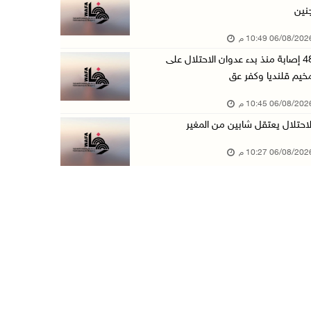
نين
الاحتلال يخطر بإزالة أشجار زيتون والاستيلاء ع ...
06/08/20 10:49 م
06/آب/2026 07:53 م
48 إصابة منذ بدء عدوان الاحتلال على
رابطة العالم الإسلامي تدين تواصل انتهاكات الا ...
خيم قلنديا وكفر عق
06/آب/2026 07:36 م
06/08/20 10:45 م
اليونيسف: استشهاد 300 طفل منذ وقف إطلاق النار ...
لاحتلال يعتقل شابين من المغير
06/آب/2026 07:34 م
06/08/20 10:27 م
الاحتلال يدمّر بيت الزوجية قبل ساعات من الزفا ...
06/آب/2026 07:27 م
إصابتان بالرصاص والاعتداء خلال اقتحام الاحتلا ...
06/آب/2026 06:56 م
الاحتلال يسلم جثمان الشهيد علاء صبيح من قرية ...
06/آب/2026 06:38 م
دودين والتميمي يسلمان قرار تخصيص أرض لصالح مد ...