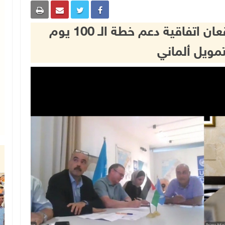
بلدية دير البلح و"UNDP" توقعان اتفاقية دعم خطة الـ 100 يوم
تمويل ألماني