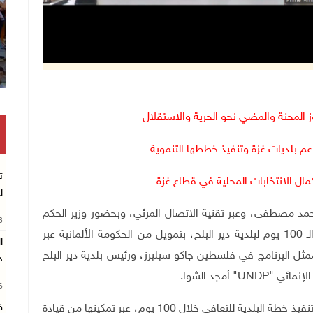
انتشال رفات شهيد مجهول الهوية بخان يونس
 المحنة والمضي نحو الحرية والاستقلال
 بلديات غزة وتنفيذ خططها التنموية
ت
ال الانتخابات المحلية في قطاع غزة
ا
س الوزراء محمد مصطفى، وعبر تقنية الاتصال المرئي، وبحضور وزير الحكم
26
المحلي سامي حجاوي، جرى توقيع اتفاقية دعم خطة الـ 100 يوم لبلدية دير البلح، بتمويل من الحكومة الألمانية عبر
ممثل البرنامج في فلسطين جاكو سيليرز، ورئيس بلدية دير البلح
د
الإنمائي
"UNDP"
أمجد الشوا
.
26
ق
وتبلغ قيمة الاتفاقية 2.5 مليون دولار، وتهدف إلى دعم تنفيذ خطة البلدية للتعافي خلال 100 يوم، عبر تمكينها من قيادة