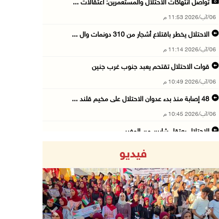
تواصل انتهاكات الاحتلال والمستعمرين: اعتقالات ...
06/آب/2026 11:53 م
الاحتلال يخطر باقتلاع أشجار من 310 دونمات وال ...
06/آب/2026 11:14 م
قوات الاحتلال تقتحم يعبد جنوب غرب جنين
06/آب/2026 10:49 م
48 إصابة منذ بدء عدوان الاحتلال على مخيم قلند ...
06/آب/2026 10:45 م
الاحتلال يعتقل شابين من المغير
06/آب/2026 10:27 م
فيديو
وزير الداخلية يبحث مع مكافحة المخدرات الدولي ...
06/آب/2026 10:01 م
رئيس بلدية الخليل يطلع وفدا أميركيا على تطورا ...
06/آب/2026 09:59 م
Previous
Next