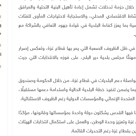
ج
خلال حزمة تدخلات تشمل إعادة تأهيل البنية التحتية والمرافق
ط الاقتصادي المحلي، والاستجابة لاحتياجات المأوى للفئات
26
ية بما يعزز كفاءة البلدية في قيادة جهود التعافي بالشراكة مع
م
.
26
د في ظل الظروف الصعبة التي يمر بها قطاع غزة، وتعكس إصرار
ا
هنئًا مجلس بلدية دير البلح، على فوزه بالانتخابات التي جرت
26
اصلة دعم البلديات في قطاع غزة، من خلال الحكومة وصندوق
بما يضمن تنفيذ خطة البلدية الحالية واستدامة دعمها مستقبلًا،
م المتحدة الإنمائي والمؤسسات الدولية رغم الظروف الاستثنائية
.
ا فيها القدس يشكلون دولة واحدة بمؤسساتها وقانونها، مؤكدًا
ي غزة وتعزيز وحدة الوطن، والعمل على استكمال انتخابات الهيئات
ين بقطاع غزة رغم التحديات القائمة
.